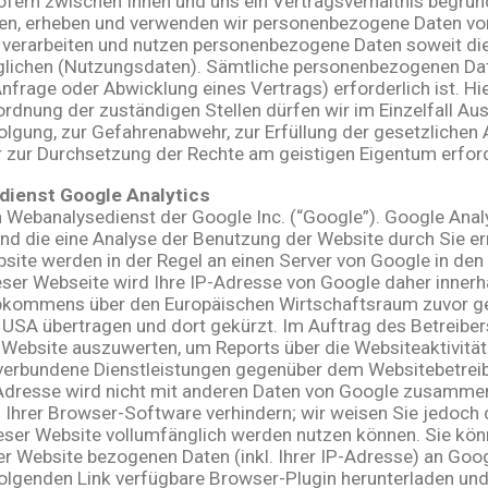
fern zwischen Ihnen und uns ein Vertragsverhältnis begründe
llen, erheben und verwenden wir personenbezogene Daten vo
, verarbeiten und nutzen personenbezogene Daten soweit dies
chen (Nutzungsdaten). Sämtliche personenbezogenen Date
frage oder Abwicklung eines Vertrags) erforderlich ist. Hi
rdnung der zuständigen Stellen dürfen wir im Einzelfall Au
rfolgung, zur Gefahrenabwehr, zur Erfüllung der gesetzlic
 zur Durchsetzung der Rechte am geistigen Eigentum erforde
dienst Google Analytics
n Webanalysedienst der Google Inc. (“Google”). Google Analy
nd die eine Analyse der Benutzung der Website durch Sie e
site werden in der Regel an einen Server von Google in den
ieser Webseite wird Ihre IP-Adresse von Google daher innerh
bkommens über den Europäischen Wirtschaftsraum zuvor gekü
 USA übertragen und dort gekürzt. Im Auftrag des Betreiber
 Website auszuwerten, um Reports über die Websiteaktivit
verbundene Dienstleistungen gegenüber dem Websitebetreib
-Adresse wird nicht mit anderen Daten von Google zusammen
Ihrer Browser-Software verhindern; wir weisen Sie jedoch da
eser Website vollumfänglich werden nutzen können. Sie kön
r Website bezogenen Daten (inkl. Ihrer IP-Adresse) an Goog
olgenden Link verfügbare Browser-Plugin herunterladen und i