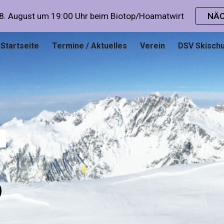
 August um 19:00 Uhr beim Biotop/Hoamatwirt
NÄC
ip to main content
Skip to navigat
Startseite
Termine / Aktuelles
Verein
DSV Skischu