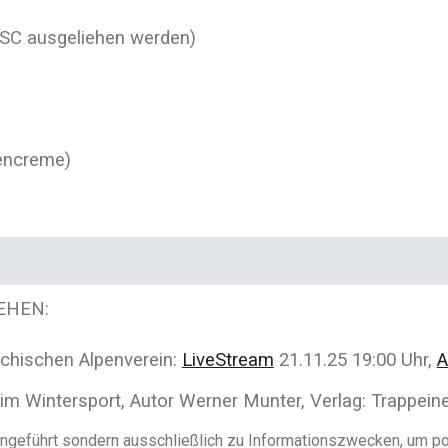
SC ausgelieh
en werden
)
nencreme)
EHEN
:
chischen Alpenverein:
LiveStream
21.11.25 19:00 Uhr,
A
m Wintersport, Autor Werner Munter, Verlag: Trappein
geführt sondern ausschließlich zu Informationszwecken, um pot