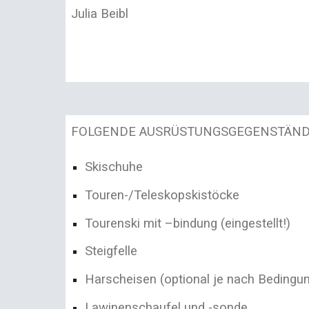
Julia Beibl
FO
LGENDE
AUSRÜSTUNGSGEGENSTÄND
Skischuhe
Touren-/Teleskopskistöcke
Tourenski mit –bindung (eingestellt!)
Steigfelle
Harscheisen (optional je nach
B
edingu
Lawinenschaufel und -sonde