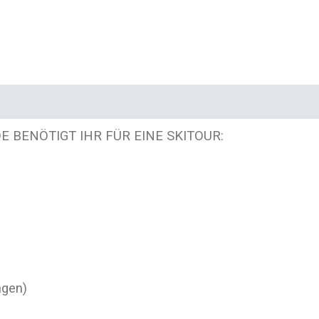
E BENÖTI
GT IHR
FÜR
EINE
SKITOUR:
ngen)